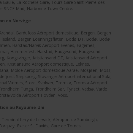
a Baule, La Rochelle Gare, Tours Gare Saint-Pierre-des-
Gare SNCF Mad, Narbonne Town Centre.
ion en Norvège
, Arendal, Bardufoss Aéroport domestique, Bergen, Bergen
 Flesland, Bergen Loenningsflaten, Bodø DT, Bodø, Bodø
mmen, Harstad/Narvik Aéroport Evenes, Fagernes,
 Hamar, Hammerfest, Harstad, Haugesund, Haugesund
g, Kongsvinger, Kristiansand DT, Kristiansand Aéroport
rken, Kristiansund Aéroport domestique, Leknes,
i Rana, Molde Aéroport domestique Aarae, Mosjøen, Moss,
efjord, Sarpsborg, Stavanger Aéroport international Sola,
ional Værnes, Stord, Svolvær, Tromsø, Tromsø Aéroport
Trondheim Tunga, Trondheim Sør, Tynset, Vadsø, Vardø,
 Ørsta/Volda Aéroport Hovden, Voss.
ation au Royaume‑Uni
k, Terminal ferry de Lerwick, Aéroport de Sumburgh,
 Torquay, Exeter St Davids, Gare de Totnes.