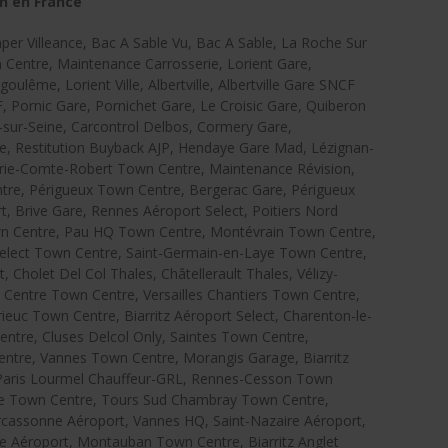
n en France
er Villeance, Bac A Sable Vu, Bac A Sable, La Roche Sur
Centre, Maintenance Carrosserie, Lorient Gare,
ulême, Lorient Ville, Albertville, Albertville Gare SNCF
 Pornic Gare, Pornichet Gare, Le Croisic Gare, Quiberon
y-sur-Seine, Carcontrol Delbos, Cormery Gare,
e, Restitution Buyback AJP, Hendaye Gare Mad, Lézignan-
ie-Comte-Robert Town Centre, Maintenance Révision,
tre, Périgueux Town Centre, Bergerac Gare, Périgueux
t, Brive Gare, Rennes Aéroport Select, Poitiers Nord
n Centre, Pau HQ Town Centre, Montévrain Town Centre,
elect Town Centre, Saint-Germain-en-Laye Town Centre,
Cholet Del Col Thales, Châtellerault Thales, Vélizy-
 Centre Town Centre, Versailles Chantiers Town Centre,
euc Town Centre, Biarritz Aéroport Select, Charenton-le-
ntre, Cluses Delcol Only, Saintes Town Centre,
ntre, Vannes Town Centre, Morangis Garage, Biarritz
, Paris Lourmel Chauffeur-GRL, Rennes-Cesson Town
lle Town Centre, Tours Sud Chambray Town Centre,
Carcassonne Aéroport, Vannes HQ, Saint-Nazaire Aéroport,
le Aéroport, Montauban Town Centre, Biarritz Anglet