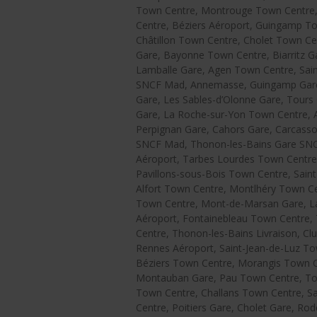
Town Centre, Montrouge Town Centre,
Centre, Béziers Aéroport, Guingamp To
Châtillon Town Centre, Cholet Town Cen
Gare, Bayonne Town Centre, Biarritz Gare
Lamballe Gare, Agen Town Centre, Sai
SNCF Mad, Annemasse, Guingamp Gare, M
Gare, Les Sables-d’Olonne Gare, Tours
Gare, La Roche-sur-Yon Town Centre, A
Perpignan Gare, Cahors Gare, Carcasso
SNCF Mad, Thonon-les-Bains Gare SNCF
Aéroport, Tarbes Lourdes Town Centre
Pavillons-sous-Bois Town Centre, Sain
Alfort Town Centre, Montlhéry Town Cen
Town Centre, Mont-de-Marsan Gare, La
Aéroport, Fontainebleau Town Centre,
Centre, Thonon-les-Bains Livraison, Cl
Rennes Aéroport, Saint-Jean-de-Luz To
Béziers Town Centre, Morangis Town C
Montauban Gare, Pau Town Centre, Tou
Town Centre, Challans Town Centre, S
Centre, Poitiers Gare, Cholet Gare, R