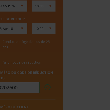
TE DE RETOUR
Conducteur âgé de plus de 25
ans
J’ai un code de réduction
MÉRO DU CODE DE RÉDUCTION
CD)
MÉRO DE CLIENT