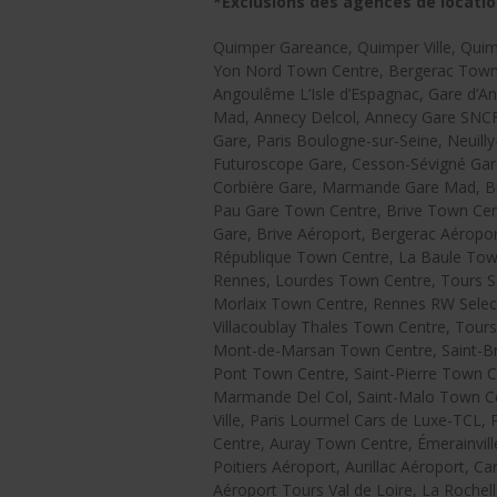
*Exclusions des agences de locatio
Quimper Gareance, Quimper Ville, Quimp
Yon Nord Town Centre, Bergerac Town 
Angoulême L’Isle d’Espagnac, Gare d’Ango
Mad, Annecy Delcol, Annecy Gare SNCF,
Gare, Paris Boulogne-sur-Seine, Neuill
Futuroscope Gare, Cesson-Sévigné Gar
Corbière Gare, Marmande Gare Mad, Br
Pau Gare Town Centre, Brive Town Cen
Gare, Brive Aéroport, Bergerac Aéropor
République Town Centre, La Baule Tow
Rennes, Lourdes Town Centre, Tours S
Morlaix Town Centre, Rennes RW Select, 
Villacoublay Thales Town Centre, Tours
Mont-de-Marsan Town Centre, Saint-Bri
Pont Town Centre, Saint-Pierre Town Ce
Marmande Del Col, Saint-Malo Town Ce
Ville, Paris Lourmel Cars de Luxe-TCL
Centre, Auray Town Centre, Émerainvi
Poitiers Aéroport, Aurillac Aéroport, 
Aéroport Tours Val de Loire, La Rochel