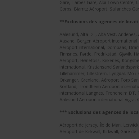
Gare, Tarbes Gare, Albi Town Centre, L
Corps, Biarritz Aéroport, Sallanches 
**Exclusions des agences de locat
Aalesund, Alta DT, Alta Vest, Andenes
Aasane, Bergen Aéroport international
Aéroport international, Dombaas, Dra
Finnsnes, Førde, Fredrikstad, Gjøvik,
Aéroport, Hønefoss, Kirkenes, Kongsber
international, Kristiansand Sørlandspa
Lillehammer, Lillestrøm, Lyngdal, Mo 
Orkanger, Grenland, Aéroport Torp Sand
Sortland, Trondheim Aéroport internat
international Langnes, Trondheim DT, 
Aalesund Aéroport international Vigra,
*** Exclusions des agences de loc
Aéroport de Jersey, Île de Man, Lerwic
Aéroport de Kirkwall, Kirkwall, Gare de