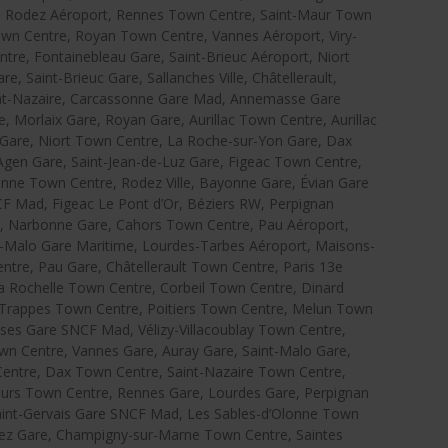
 Rodez Aéroport, Rennes Town Centre, Saint-Maur Town
wn Centre, Royan Town Centre, Vannes Aéroport, Viry-
tre, Fontainebleau Gare, Saint-Brieuc Aéroport, Niort
, Saint-Brieuc Gare, Sallanches Ville, Châtellerault,
nt-Nazaire, Carcassonne Gare Mad, Annemasse Gare
orlaix Gare, Royan Gare, Aurillac Town Centre, Aurillac
 Gare, Niort Town Centre, La Roche-sur-Yon Gare, Dax
gen Gare, Saint-Jean-de-Luz Gare, Figeac Town Centre,
nne Town Centre, Rodez Ville, Bayonne Gare, Évian Gare
 Mad, Figeac Le Pont d’Or, Béziers RW, Perpignan
, Narbonne Gare, Cahors Town Centre, Pau Aéroport,
t-Malo Gare Maritime, Lourdes-Tarbes Aéroport, Maisons-
tre, Pau Gare, Châtellerault Town Centre, Paris 13e
 Rochelle Town Centre, Corbeil Town Centre, Dinard
 Trappes Town Centre, Poitiers Town Centre, Melun Town
uses Gare SNCF Mad, Vélizy-Villacoublay Town Centre,
wn Centre, Vannes Gare, Auray Gare, Saint-Malo Gare,
entre, Dax Town Centre, Saint-Nazaire Town Centre,
rs Town Centre, Rennes Gare, Lourdes Gare, Perpignan
aint-Gervais Gare SNCF Mad, Les Sables-d’Olonne Town
odez Gare, Champigny-sur-Marne Town Centre, Saintes