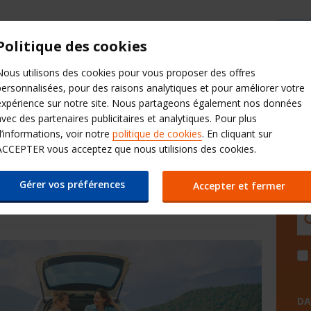
Aide et contact
Nos autres sites
Politique des cookies
Nous utilisons des cookies pour vous proposer des offres
QuickPass
Produits additionnels
personnalisées, pour des raisons analytiques et pour améliorer votre
expérience sur notre site. Nous partageons également nos données
cent
avec des partenaires publicitaires et analytiques. Pour plus
d’informations, voir notre
politique de cookies
. En cliquant sur
ntenant de jusqu’à 20 %
ACCEPTER vous acceptez que nous utilisions des cookies.
 locations de voiture en
Gérer vos préférences
Accepter et fermer
AG
DA