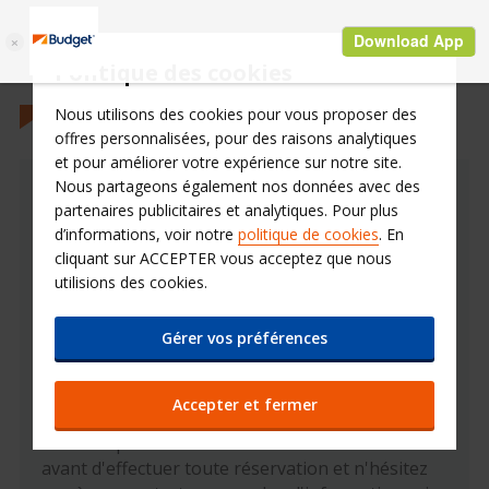
Politique des cookies
Nous utilisons des cookies pour vous proposer des
offres personnalisées, pour des raisons analytiques
et pour améliorer votre expérience sur notre site.
Nous partageons également nos données avec des
Conditions Assurances
partenaires publicitaires et analytiques. Pour plus
d’informations, voir notre
politique de cookies
. En
Retrouvez nos conditions
cliquant sur ACCEPTER vous acceptez que nous
utilisions des cookies.
assurances
Gérer vos préférences
Dans un désir de transparence vis-à-vis de ses
clients, Budget vous informe sur ses conditions
assurances lors de votre location de voiture.
Accepter et fermer
Merci de prendre connaisance de ces documents
avant d'effectuer toute réservation et n'hésitez